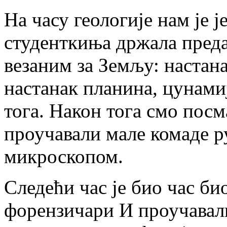
На часу геологије нам је ј
студенткиња држала пред
везаним за Земљу: настана
настанак планина, цунами
тога. Након тога смо посм
проучавали мале комаде р
микроскопом.
Следећи час је био час би
форензичари И проучавали