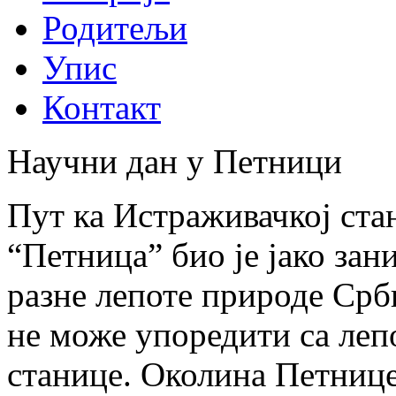
Родитељи
Упис
Контакт
Научни дан у Петници
Пут ка Истраживачкој ста
“Петница” био је јако за
разне лепоте природе Срби
не може упоредити са леп
станице. Околина Петнице