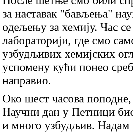
После шетње смо били с
за наставак "бављења" на
одељењу за хемију. Час се
лабораторији, где смо сам
узбудљивих хемијских огле
успомену кући понео сребр
направио.
Око шест часова поподне, 
Научни дан у Петници био
и много узбудљив. Надам с