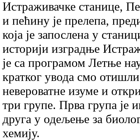
Истраживачке станице, Пе
и пећину је прелепа, пред
која је запослена у станиц
историји изградње Истраж
је са програмом Летње н
кратког увода смо отишли 
невероватне изуме и откри
три групе. Прва група је 
друга у одељење за биолог
хемију.