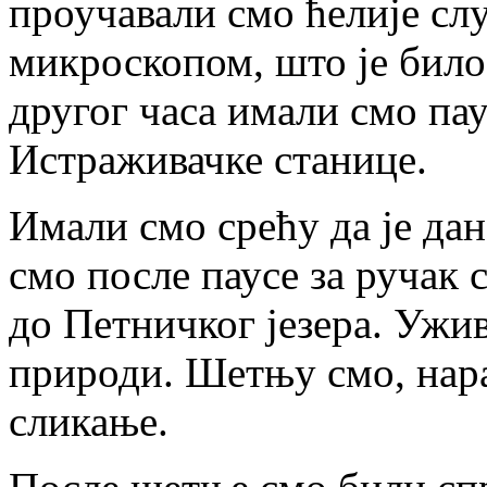
проучавали смо ћелије сл
микроскопом, што је бил
другог часа имали смо пау
Истраживачке станице.
Имали смо срећу да је дан
смо после паусе за ручак
до Петничког језера. Ужив
природи. Шетњу смо, нара
сликање.