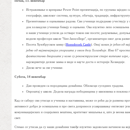
Петак, 13. новембар
Истраживање и креирање Power Point презентација, по групама заједно с
географије, школског система, културе, обичаја, традиције, инфраструкт
Презентовање и оцењивање радова. Сви ученици подједнако учествују у п
док холандски ученици бивају и оцењени. Ова изузетно лепо осмишљена и 
и наши ученици успели да остваре током ове посете; разумевање, допуња
водили професори школе "Sint-Janscollege", организатори овог дела разме
Посета Хунзбруском замку (
Hoensbroek Castle
).
Овај замак је један од н
једно од најзначајнијих упоришта у овом делу Холандије. Има 67 прост
фантастично двориште у коме су реконструисане старе витешке игре, а
најскорвитије делове замка и виде и науче доста о историји Холандије.
Диско вече за све ученике.
Субота, 14 новембар
Дан проведен са породицама домаћина. Обиласци суседних градова.
Опроштај у школи. Додела награда победницима у квизовима и поклона г
Кад се саберу сви утисци и ученика и наставника, може се рећи да је размена пр
активност добро је осмишљена и пре свега доприноси усавршавању енглеског јез
комуникацијиских и социјалних вештина, критичког мишљења и, што је веома ва
свет.
Стекао се утисак да су наши домаћини такође изузетно задовољни начином на који