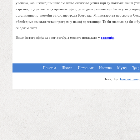
ученика, као и завидним нивоом знања енглеског језика који су показали наши у
наравно, под условом да организација другог дела размене који ће се у мају оди
организационој помоћи од стране града Београда, Министарства просвете и Секре
обезбедимо им квалитетан програм у нашој престоници. То би значило да би и бу
се делом света.
Више фотографија са овог догађаја можете погледати у
галерији
.
Почетна
Школа
Историјат
Настава
Музеј
Ђац
Design by:
free web temp