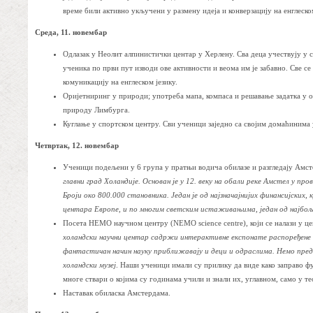
време били активно укључени у размену идеја и конверзацију на енглеском
Среда, 11. новембар
Одлазак у Неолит алпинистички центар у Херлену. Сва деца учествују у
ученика по први пут изводи ове активности и веома им је забавно. Све с
комуникацију на енглеском језику.
Оријетниринг у природи; употреба мапа, компаса и решавање задатка у о
природу Лимбурга.
Куглање у спортском центру. Сви ученици заједно са својим домаћинима 
Четвртак, 12. новембар
Ученици подељени у 6 група у пратњи водича обилазе и разгледају Амс
главни град Холандије. Основан је у 12. веку на обали реке Амстел у про
Броји око 800.000 становника. Један је од најзначајнијих финансијских,
центара Европе, и по многим светским истаживањима, један од најбо
Посета НЕМО научном центру (NEMO science centre), који се налази у 
холандски научни центар садржи интерактивне експонате распоређене 
фантастичан начин науку приближавају и деци и одраслима. Немо пред
холандски музеј
. Наши ученици имали су прилику да виде како заправо ф
многе ствари о којима су годинама учили и знали их, углавном, само у те
Наставак обиласка Амстердама.