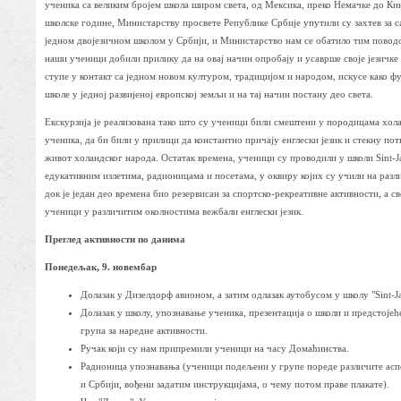
ученика са великим бројем школа широм света, од Мексика, преко Немачке до Ки
школске године, Министарству просвете Републике Србије упутили су захтев за 
једном двојезичном школом у Србији, и Министарство нам се обатило тим поводо
наши ученици добили прилику да на овај начин опробају и усаврше своје језичке
ступе у контакт са једном новом културом, традицијом и народом, искусе како 
школе у једној развијеној европској земљи и на тај начин постану део света.
Екскурзија је реализована тако што су ученици били смештени у породицама хол
ученика, да би били у прилици да константно причају енглески језик и стекну по
живот холандског народа. Остатак времена, ученици су проводили у школи Sint-Ja
едукативним излетима, радионицама и посетама, у оквиру којих су учили на разл
док је један део времена био резервисан за спортско-рекреативне активности, а св
ученици у различитим околностима вежбали енглески језик.
Преглед активности по данима
Понедељак, 9. новембар
Долазак у Дизелдорф авионом, а затим одлазак аутобусом у школу "Sint-Ja
Долазак у школу, упознавање ученика, презентација о школи и предстој
група за наредне активности.
Ручак који су нам припремили ученици на часу Домаћинства.
Радионица упознавања (ученици подељени у групе пореде различите асп
и Србији, вођени задатим инструкцијама, о чему потом праве плакате).