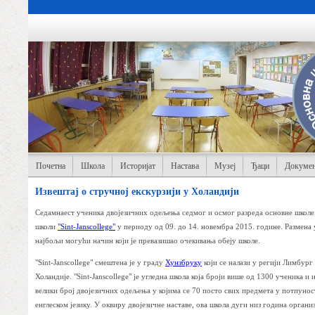
Почетна
Школа
Историјат
Настава
Музеј
Ђаци
Докумен
Извештај о стручној екскурзији у Холандији
Седамнаест ученика двојезичних одељења седмог и осмог разреда основне школе "
школи
"Sint-Janscollege"
у периоду од 09. до 14. новембра 2015. године. Размена 
најбољи могући начин који је превазишао очекивања обеју школе.
"Sint-Janscollege" смештена је у граду
Хунзбруку
који се налази у регији Лимбург
Холандије. "Sint-Janscollege" је угледна школа која броји више од 1300 ученика и 
велики број двојезичних одељења у којима се 70 посто свих предмета у потпунос
енглеском језику. У оквиру двојезичне наставе, ова школа дуги низ година органи