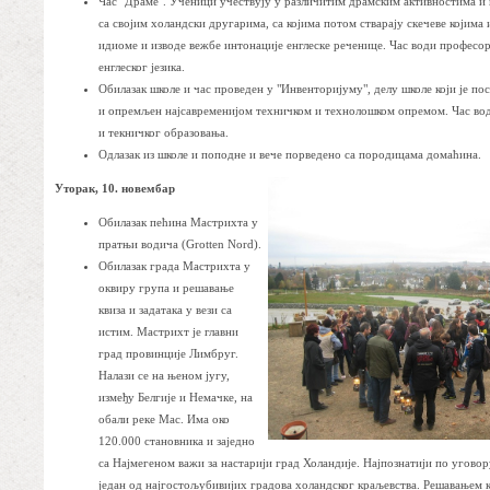
Час "Драме". Ученици учествују у различитим драмским активностима и н
са својим холандски другарима, са којима потом стварају скечеве којима 
идиоме и изводе вежбе интонације енглеске реченице. Час води професо
енглеског језика.
Обилазак школе и час проведен у "Инвенторијуму", делу школе који је по
и опремљен најсавременијом техничком и технолошком опремом. Час вод
и текничког образовања.
Одлазак из школе и поподне и вече порведено са породицама домаћина.
Уторак, 10. новембар
Обилазак пећина Мастрихта у
пратњи водича (Grotten Nord).
Обилазак града Мастрихта у
оквиру група и решавање
квиза и задатака у вези са
истим. Мастрихт је главни
град провинције Лимбруг.
Налази се на њеном југу,
између Белгије и Немачке, на
обали реке Мас. Има око
120.000 становника и заједно
са Најмегеном важи за настарији град Холандије. Најпознатији по уговор
један од најгостољубивијих градова холандског краљевства. Решавањем кв