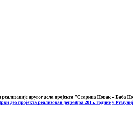
 реализације другог дела пројекта "Старина Новак – Баба Н
рви део пројекта реализован децембра 2015. године у Румуни