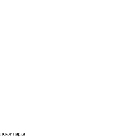
и
нског парка