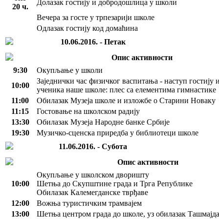
Долазак гостију и добродошлица у школи
20 ч.
Вечера за госте у трпезарији школе
Одлазак гостију код домаћина
10.06.2016. - Петак
Опис активности
9:30
Окупљање у школи
Заједнички час физичког васпитања - наступ гостију 
10:00
ученика наше школе: плес са елементима гимнастике
11:00
Обилазак Музеја школе и изложбе о Старини Новаку
11:15
Гостовање на школском радију
13:30
Обилазак Музеја Народне банке Србије
19:30
Музичко-сценска приредба у библиотеци школе
11.06.2016. - Субота
Опис активности
Окупљање у школском дворишту
10:00
Шетња до Скупштине града и Трга Републике
Обилазак Калемегданске тврђаве
12:00
Вожња туристичким трамвајем
13:00
Шетња центром града до школе, уз обилазак Ташмајда