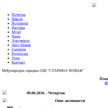
Почетна
Школа
Историјат
Настава
Музеј
Ђаци
Документа
Лист
Новак
Галерија
Родитељи
Упис
Контакт
Међународна сарадња ОШ "СТАРИНА НОВАК"
План
(
П
09.06.2016. - Четвртак
Опис активности
око