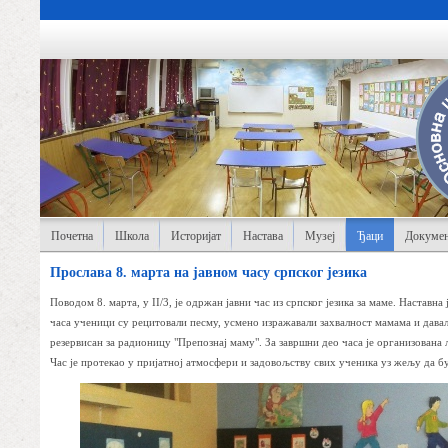
Почетна
Школа
Историјат
Настава
Музеј
Ђаци
Докумен
Прослава 8. марта на јавном часу српског језика
Поводом 8. марта, у II/3, је одржан јавни час из српског језика за маме. Настав
часа ученици су рецитовали песму, усмено изражавали захвалност мамама и давали
резервисан за радионицу "Препознај маму". За завршни део часа је организована
Час је протекао у пријатној атмосфери и задовољству свих ученика уз жељу да 