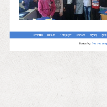
Почетна
Школа
Историјат
Настава
Музеј
Ђац
Design by:
free web temp