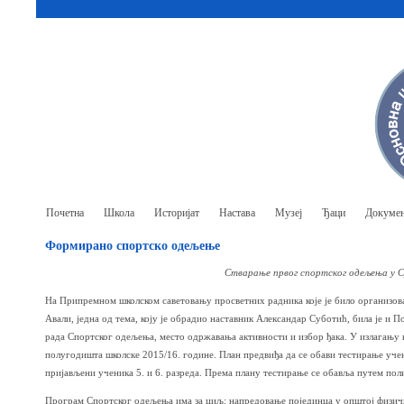
Почетна
Школа
Историјат
Настава
Музеј
Ђаци
Докумен
Формирано спортско одељење
Стварање првог спортског одељења у С
На Припремном школском саветовању просветних радника које је било организо
Авали, једна од тема, коју је обрадио наставник Александар Суботић, била је и
рада Спортског одељења, место одржавања активности и избор ђака. У излагању н
полугодишта школске 2015/16. године. План предвиђа да се обави тестирање уче
пријављени ученика 5. и 6. разреда. Према плану тестирање се обавља путем пол
Програм Спортског одељења има за циљ: напредовање појединца у општој физичк