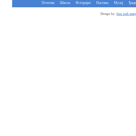
Почетна
Школа
Историјат
Настава
Музеј
Ђац
Design by:
free web temp