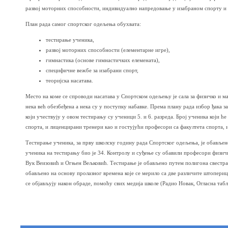
развој моторних способности, индивидуално напредовање у изабраном спорту и 
План рада самог спортског одељења обухвата:
тестирање ученика,
развој моторних способности (елементарне игре),
гимнастика (основе гимнастичких елемената),
специфичне вежбе за изабрани спорт,
теоријска насатава.
Место на коме се спроводи насатава у Спортском одељењу је сала за физичко и ма
нека већ обезбеђена а нека су у поступку набавке. Према плану рада избор ђака
који учествују у овом тестирању су ученици 5. и 6. разреда. Број ученика који
спорта, и лиценцирани тренери као и гостујући професори са факултета спорта, и
Тестирање ученика, за прву школску годину рада Спортског одељења, је обављено
ученика на тестирању био је 34. Контролу и суђење су обавили професори физи
Вук Веизовић и Огњен Вељковић. Тестирање је обављено путем полигона свестран
обављено на основу пролазног времена које се мерило са две различите штоперице
се објављују након обраде, помоћу свих медија школе (Радио Новак, Огласна табла