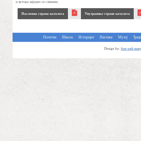
и аутора заједно са сликама.
Насловна страна каталога
Унутрашње стране каталога
Почетна
Школа
Историјат
Настава
Музеј
Ђац
Design by:
free web temp