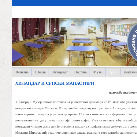
Почетна
Школа
Историјат
Настава
Музеј
Ђаци
Докумен
ХИЛАНДАР И СРПСКИ МАНАСТИРИ
изложба академск
У Галерији Музеја школе постављена је почетком децембра 2016. изложба уметни
академског сликара Миленка Михајловића, надахнутог пре свега Хиландаром али
манастирима. Галерија је успела да прими 12 слика импозантних формата. Све с
постављене тако да у Галерији сијају пуним сјајем. Улаз на ову изложбу је слобод
погледати читавог дана док је отворена школа (уз пријављивање дежурном у холу
Миленко Михајловић отац ученице наше школе, велика је вероватноћа да посетио