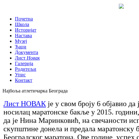
Почетна
Школа
Историјат
Настава
Музеј
Ђаци
Документа
Лист
Новак
Галерија
Родитељи
Упис
Контакт
Најбоља атлетичарка Београда
Лист НОВАК
је у свом броју 6 објавио да
носилац маратонске бакље у 2015. години
да је Нина Маринковић, на свечаности ис
скупштине донела и предала маратонску 
Београдског маратона. Ове године, успех с