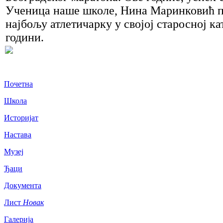
Ученица наше школе, Нина Маринковић пр
најбољу атлетичарку у својој старосној ка
години.
Почетна
Школа
Историјат
Настава
Музеј
Ђаци
Документа
Лист
Новак
Галерија