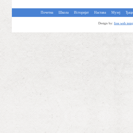
Почетна
Школа
Историјат
Настава
Музеј
Ђац
Design by:
free web temp