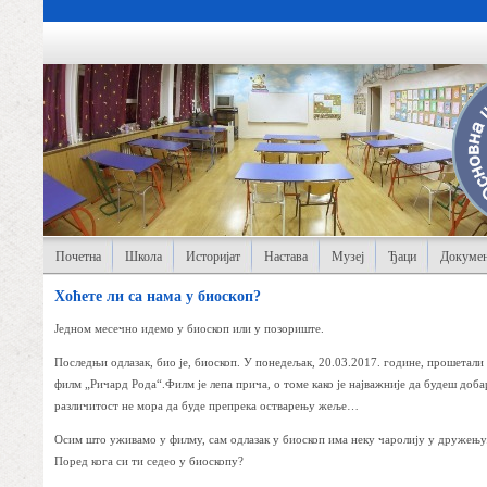
Почетна
Школа
Историјат
Настава
Музеј
Ђаци
Докумен
Хоћете ли са нама у биоскоп?
Једном месечно идемо у биоскоп или у позориште.
Последњи одлазак, био је, биоскоп. У понедељак, 20.03.2017. године, прошетали
филм „Ричард Рода“.Филм је лепа прича, о томе како је најважније да будеш доб
различитост не мора да буде препрека остварењу жеље…
Осим што уживамо у филму, сам одлазак у биоскоп има неку чаролију у дружењу. 
Поред кога си ти седео у биоскопу?