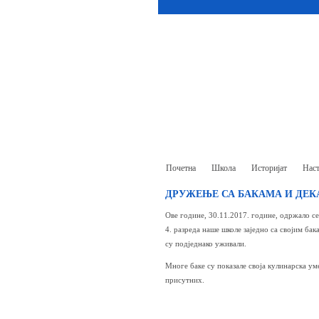
Почетна
Школа
Историјат
Наст
ДРУЖЕЊЕ СА БАКАМА И ДЕ
Ове године, 30.11.2017. године, одржало с
4. разреда наше школе заједно са својим бак
су подједнако уживали.
Многе баке су показале своја кулинарска ум
присутних.