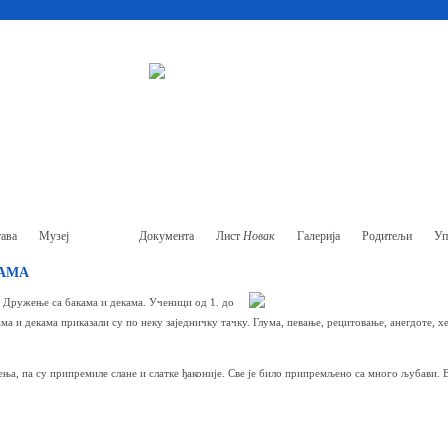
ава
Музеј
Ђаци
Документа
Лист
Новак
Галерија
Родитељи
Уп
КАМА
е Дружење са бакама и декама. Ученици од 1. до
ама и декама приказали су по неку заједничку тачку. Глума, певање, рецитовање, анегдоте, хе
ења, па су припремиле слане и слатке ђаконије. Све је било припремљено са много љубави. 