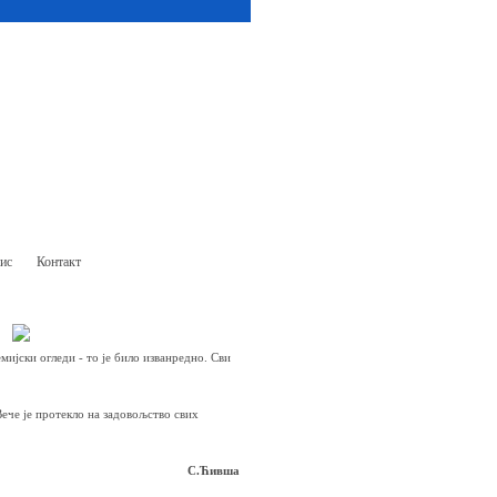
ис
Контакт
мијски огледи - то је било изванредно. Сви
Вече је протекло на задовољство свих
С.Ћивша