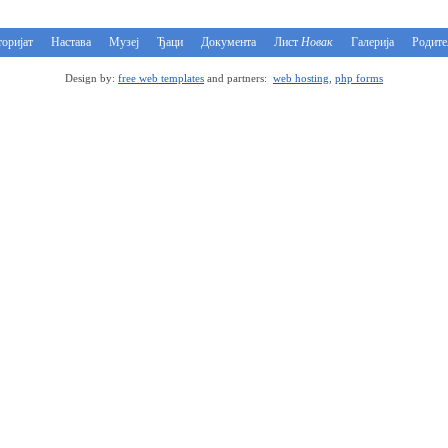
оријат
Настава
Музеј
Ђаци
Документа
Лист
Новак
Галерија
Родит
Design by:
free web templates
and partners:
web hosting
,
php forms