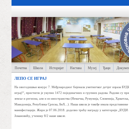
Почетна
Школа
Историјат
Настава
Музеј
Ђаци
Докумен
ЛЕПО СЕ ИГРАЈ
На овогодишњи конурс 7. Међународног бијенала уметничког дечјег израза БУДИ
играј!“, пристигло је укупно 1472 појединачних и групних радова. Радови су при
земље и региона, али и из иностранства (Немачка, Румунија, Словенија, Хрватска
Македонија, Република Српска, БиХ...). Наша школа је такође имала представнике 
манифестацији. Жири је 07.06.2018. доделио трећу награду у категорији „БУДИ
Јовановићу, ученику 8/2 наше школе.