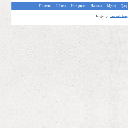
Почетна
Школа
Историјат
Настава
Музеј
Ђац
Design by:
free web temp