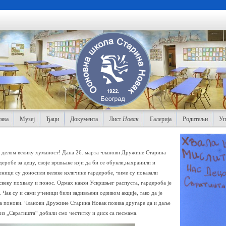
ава
Музеј
Ђаци
Документа
Лист
Новак
Галерија
Родитељи
Уп
и делом велику хуманост! Дана 26. марта чланови Дружине Старина
робе за децу, своје вршњаке који да би се обукли,нахранили и
еници су доносили велике количине гардеробе, чиме су показали
 свеку похвалу и понос. Одмах након Ускршњег распуста, гардероба је
. Чак су и сами ученици били задивљени одзивом акције, тако да је
ја понови. Чланови Дружине Старина Новак позива другаре да и даље
 из „Свратишта“ добили смо честитку и диск са песмама.