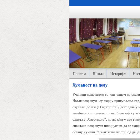
Почетна
Школа
Историјат
Наст
Хуманост на делу
Ученици наше школе су још једном показал
Новак покренули су акцију прикупљања гарде
окупали, долазе у Свратиште. Десет дана уч
несебичност и хуманост, особине које су за
однета у „Свратиште“, превозећи у две туре
спонтано покренута иницијатива да се акци
остану хумани. У знак захвалности, од деце