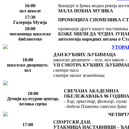
16:00
Концерт и ђачка модна ревија кост
хол школе
МАЛА НОЋНА МУЗИКА
17:30
ПРОМОЦИЈА СПОМЕНИКА СТ
Галерија Музеја
18:00
промоција друге књиге наставник
читаоница школске
БОЖЕ МИЛИ ДА ЧУДНА ЈУНА
библиотеке
антологија народних песама о С
УТОРАК 
ДАН КУЋНИХ ЉУБИМАЦА
18:00
школско двориште – пси, хол школе 
школско двориште,
VII СМОТРА КУЋНИХ ЉУБИМА
хол
смотра паса
смотра малих животиња
СВЕЧАНА АКАДЕМИЈА
18:00
ОБЕЛЕЖАВАЊА 96 ГОДИНА
Дечији културни центар,
- Хор, оркестар, фолклор, глума
велика сцена
- додела Плакета савесног ђака
ЧЕТВРТАК
СПОРТСКИ ДАН,
17:00
УТАКМИЦА НАСТАВНИЦИ – ЂА