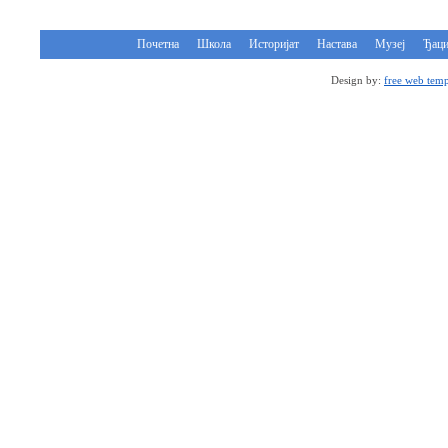
Почетна
Школа
Историјат
Настава
Музеј
Ђац
Design by:
free web temp