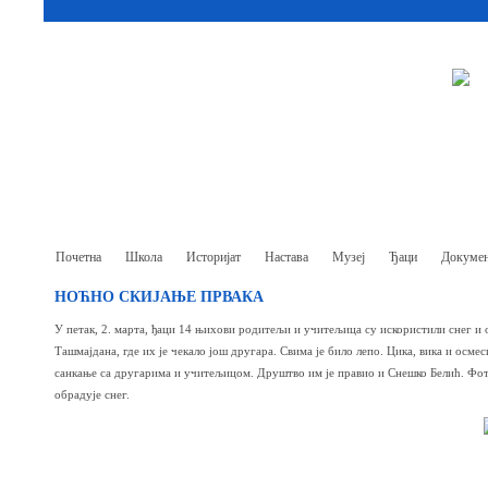
Почетна
Школа
Историјат
Настава
Музеј
Ђаци
Докумен
НОЋНО СКИЈАЊЕ ПРВАКА
У петак, 2. марта, ђаци 14 њихови родитељи и учитељица су искористили снег и
Ташмајдана, где их је чекало још другара. Свима је било лепо. Цика, вика и осмес
санкање са другарима и учитељицом. Друштво им је правио и Снешко Белић. Фото
обрадује снег.