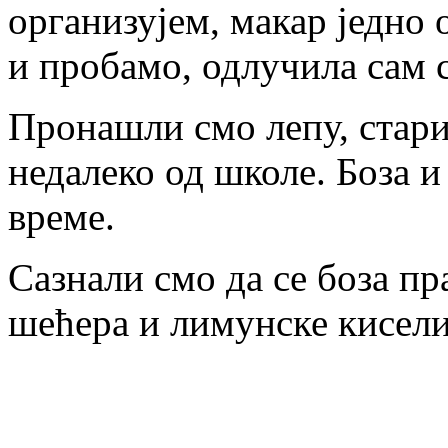
организујем, макар једно 
и пробамо, одлучила сам с
Пронашли смо лепу, стари
недалеко од школе. Боза и
време.
Сазнали смо да се боза пр
шећера и лимунске кисели