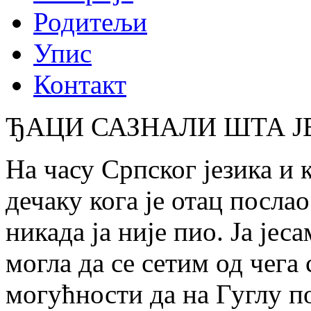
Родитељи
Упис
Контакт
ЂАЦИ САЗНАЛИ ШТА Ј
На часу Српског језика и
дечаку кога је отац послао
никада ја није пио. Ја јес
могла да се сетим од чега
могућности да на Гуглу п