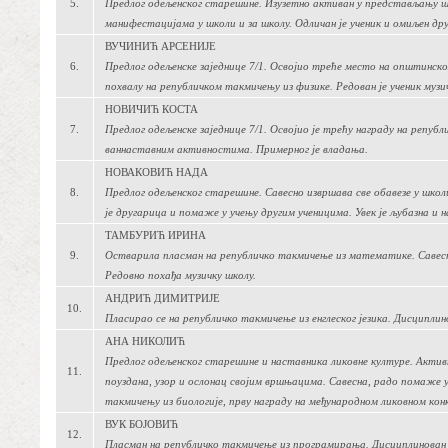
5.
Предлог одељенског старешине. Изузетно активан у представљању шк
манифестацијама у школи и за школу. Одличан је ученик и омиљен дру
ВУЧИНИЋ АРСЕНИЈЕ
6.
Предлог одељенске заједнице 7/1. Освојио треће место на општинском
похвалу на републичком такмичењу из физике. Редован је ученик муз
НОВИЧИЋ КОСТА
7.
Предлог одељенске заједнице 7/1. Освојио је трећу награду на репу
ваннаставним активностима. Примерног је владања.
НОВАКОВИЋ НАДА
8.
Предлог одељенског старешине. Савесно извршава све обавезе у школи.
је другарица и помаже у учењу другим ученицима. Увек је љубазна и
ТАМБУРИЋ ИРИНА
9.
Остварила пласман на републичко такмичење из математике. Савесн
Редовно похађа музичку школу.
АНДРИЋ ДИМИТРИЈЕ
10.
Пласирао се на републичко такмичење из енглеског језика. Дисциплин
АНА НИКОЛИЋ
Предлог одељенског старешине и наставника ликовне културе. Актив
11.
поуздана, узор и ослонац својим вршњацима. Савесна, радо помаже 
такмичењу из биологије, прву награду на међународном ликовном конк
ВУК БОЈОВИЋ
12.
Пласман на републичко такмичење из програмирања. Дисциплинован 