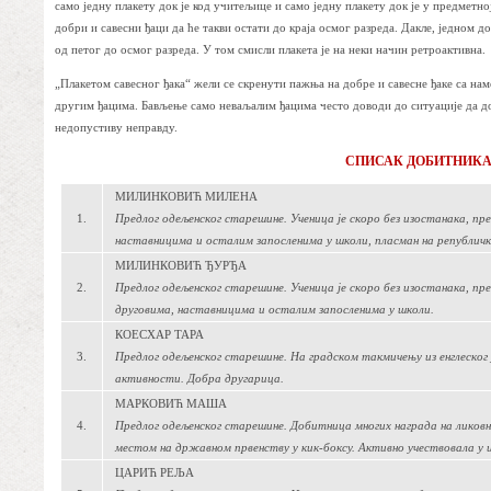
само једну плакету док је код учитељице и само једну плакету док је у предметној
добри и савесни ђаци да ће такви остати до краја осмог разреда. Дакле, једном д
од петог до осмог разреда. У том смисли плакета је на неки начин ретроактивна.
„Плакетом савесног ђака“ жели се скренути пажња на добре и савесне ђаке са н
другим ђацима. Бављење само неваљалим ђацима често доводи до ситуације да до
недопустиву неправду.
СПИСАК ДОБИТНИКА 
МИЛИНКОВИЋ МИЛЕНА
1.
Предлог одељенског старешине. Ученица је скоро без изостанака, пр
наставницима и осталим запосленима у школи, пласман на републичк
МИЛИНКОВИЋ ЂУРЂА
2.
Предлог одељенског старешине. Ученица је скоро без изостанака, пр
друговима, наставницима и осталим запосленима у школи.
КОЕСХАР ТАРА
3.
Предлог одељенског старешине. На градском такмичењу из енглеског 
активности. Добра другарица.
МАРКОВИЋ МАША
4.
Предлог одељенског старешине. Добитница многих награда на ликов
местом на државном првенству у кик-боксу. Активно учествовала у и
ЦАРИЋ РЕЉА