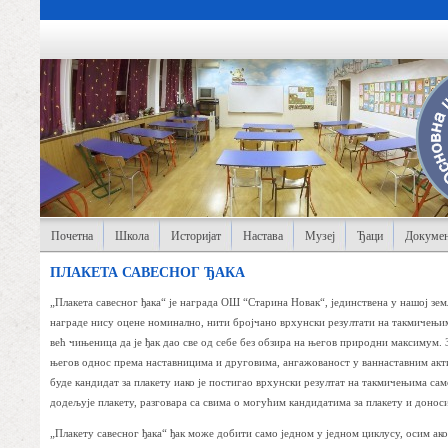
Почетна
Школа
Историјат
Настава
Музеј
Ђаци
Докумен
ПЛАКЕТА САВЕСНОГ ЂАКА
„Плакета савесног ђака“ је награда ОШ “Старина Новак“, јединствена у нашој зем
награде нису оцене номинално, нити бројчано врхунски резултати на такмичењима
већ чињеница да је ђак дао све од себе без обзира на његов природни максимум. 
његов однос према наставницима и друговима, ангажованост у ваннаставним акти
буде кандидат за плакету иако је постигао врхунски резултат на такмичењима сам
додељује плакету, разговара са свима о могућим кандидатима за плакету и донос
„Плакету савесног ђака“ ђак може добити само једном у једном циклусу, осим ако