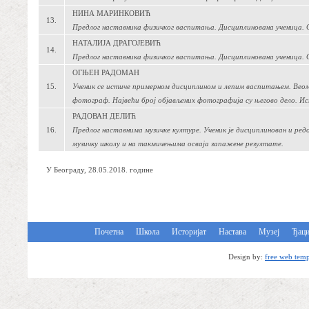
НИНА МАРИНКОВИЋ
13.
Предлог наставника физичког васпитања. Дисциплинована ученица. О
НАТАЛИЈА ДРАГОЈЕВИЋ
14.
Предлог наставника физичког васпитања. Дисциплинована ученица. О
ОГЊЕН РАДОМАН
15.
Ученик се истиче примерном дисциплином и лепим васпитањем. Веома 
фотограф. Највећи број објављених фотографија су његово дело. Ис
РАДОВАН ДЕЛИЋ
16.
Предлог наставнима музичке културе. Ученик је дисциплинован и ре
музичку школу и на такмичењима осваја запажене резултате.
У Београду, 28.05.2018. године
Почетна
Школа
Историјат
Настава
Музеј
Ђац
Design by:
free web temp