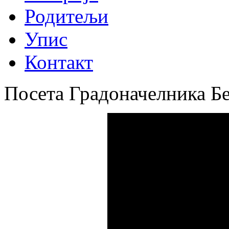
Родитељи
Упис
Контакт
Посета Градоначелника Б