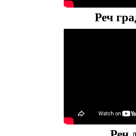
Реч гр
Реч 