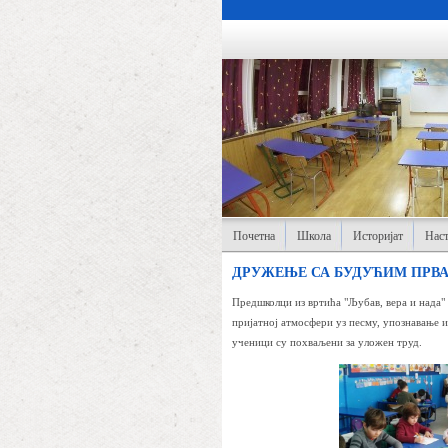
Почетна
Школа
Историјат
Наст
ДРУЖЕЊЕ СА БУДУЋИМ ПРВ
Предшколци из вртића "Љубав, вера и нада"
пријатној атмосфери уз песму, упознавање и
ученици су похваљени за уложен труд.