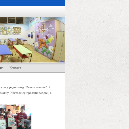
ис
Контакт
ковну радионицу "Зеке и совице". У
омогну. Настали су прелепи радови, а