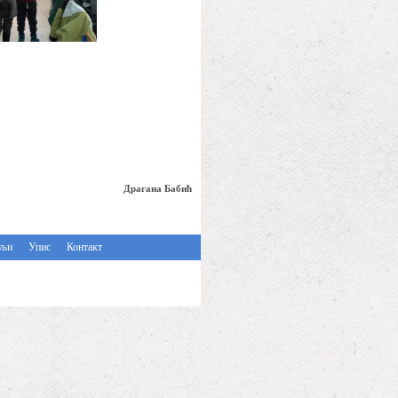
Драгана Бабић
ељи
Упис
Контакт