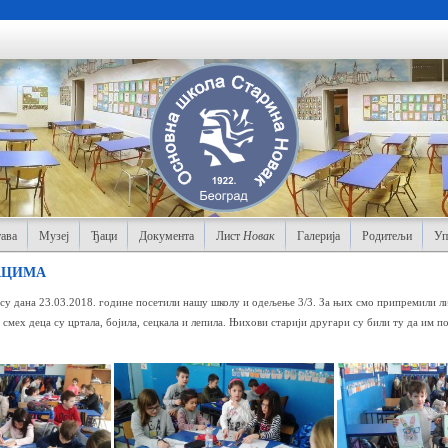
ава
Музеј
Ђаци
Документа
Лист
Новак
Галерија
Родитељи
Уп
АЦИМА
 су дана 23.03.2018. године посетили нашу школу и одељење 3/3. За њих смо припремили ли
 смех деца су цртала, бојила, сецкала и лепила. Њихови старији другари су били ту да им п