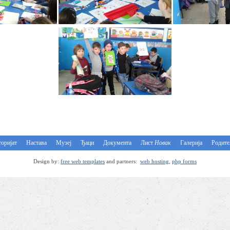
оријат
Настава
Музеј
Ђаци
Документа
Лист
Новак
Галерија
Родит
Design by:
free web templates
and partners:
web hosting
,
php forms