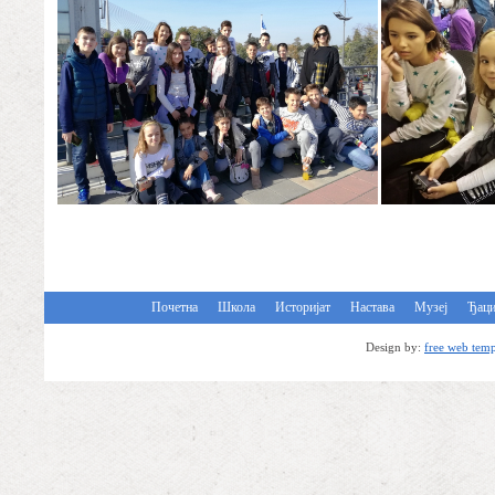
Почетна
Школа
Историјат
Настава
Музеј
Ђац
Design by:
free web temp