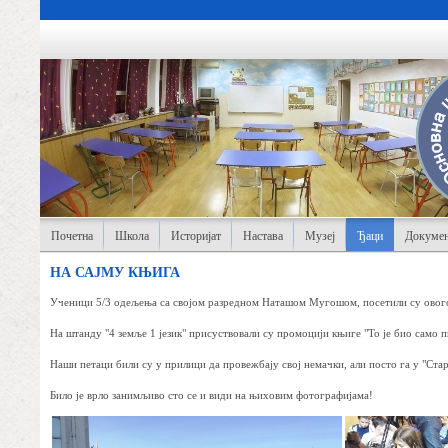
Почетна
Школа
Историјат
Настава
Музеј
Ђаци
Докумен
НА САЈМУ КЊИГА
Ученици 5/3 одељења са својом разредном Наташом Мугошом, посетили су овог
На штанду "4 земље 1 језик" присуствовали су промоцији књиге "То је био само 
Наши петаци били су у прилици да провежбају свој немачки, али посто га у "Ста
Било је врло занимљиво сто се и види на њиховим фотографијама!