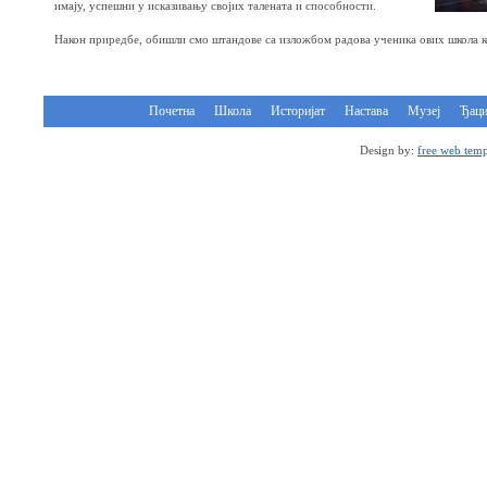
имају, успешни у исказивању својих талената и способности.
Након приредбе, обишли смо штандове са изложбом радова ученика ових школа ко
Почетна
Школа
Историјат
Настава
Музеј
Ђац
Design by:
free web temp