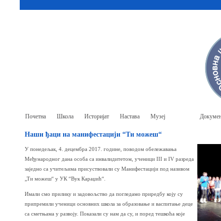
Почетна
Школа
Историјат
Настава
Музеј
Ђаци
Докумен
Наши ђаци на манифестацији “Ти можеш“
У понедељак, 4. децембра 2017. године, поводом обележавања
Међународног дана особа са инвалидитетом, ученици III и IV разреда
заједно са учитељима присуствовали су Манифестацији под називом
„Ти можеш“ у УК “Вук Караџић“.
Имали смо прилику и задовољство да погледамо приредбу коју су
припремили ученици основних школа за образовање и васпитање деце
са сметњама у развоју. Показали су нам да су, и поред тешкоћа које