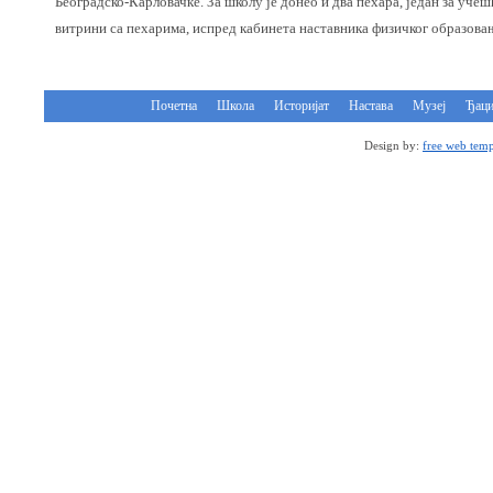
Београдско-Карловачке. За школу је донео и два пехара, један за уче
витрини са пехарима, испред кабинета наставника физичког образова
Почетна
Школа
Историјат
Настава
Музеј
Ђац
Design by:
free web temp