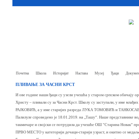
Почетна
Школа
Историјат
Настава
Музеј
Ђаци
Докумен
ПЛИВАЊЕ ЗА ЧАСНИ КРСТ
И ове године наши ђаци су узели учешћа у старом српском обичају о
Христу – пливали су за Часни Крст. Школу су заступали, у име мл
РАЈКОВИЋ, а у име старијих разреда ЛУКА ТОМОВИЋ и ТАНКОСАВА
Палилуле спроведено је 18.01.2019. на „Ташу“. Наше представнике во
такмичаре и својски се потрудила да учешће ОШ “Старина Новак“ пр
ПРВО МЕСТО у категорији дечаци-старији узраст, и окитио се медаљ