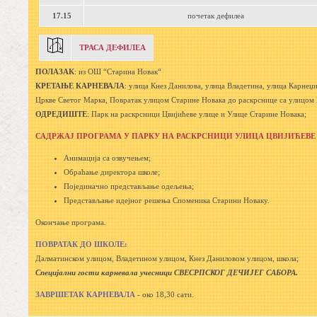
17.15
почетак дефилеа
ТРАСА ДЕФИЛЕА
ПОЛАЗАК
: из ОШ “Старина Новак“
КРЕТАЊЕ КАРНЕВАЛА
: улица Кнез Данилова, улица Владетина, улица Карнеџ
Цркве Светог Марка, Повратак улицом Старине Новака до раскрснице са улицом
ОДРЕДИШТЕ
: Парк на раскрсници Цвијићеве улице и Улице Старине Новака;
САДРЖАЈ ПРОГРАМА У ПАРКУ НА РАСКРСНИЦИ УЛИЦА ЦВИЈИЋЕВЕ
Анимација са озвучењем;
Обраћање директора школе;
Појединачно представљање одељења;
Представљање идејног решења Споменика Старини Новаку.
Окончање програма.
ПОВРАТАК ДО ШКОЛЕ:
Далматинском улицом, Владетином улицом, Кнез Даниловом улицом, школа;
Специјални гости карневала учесници СВЕСРПСКОГ ДЕЧИЈЕГ САБОРА.
ЗАВРШЕТАК КАРНЕВАЛА
- око 18,30 сати.