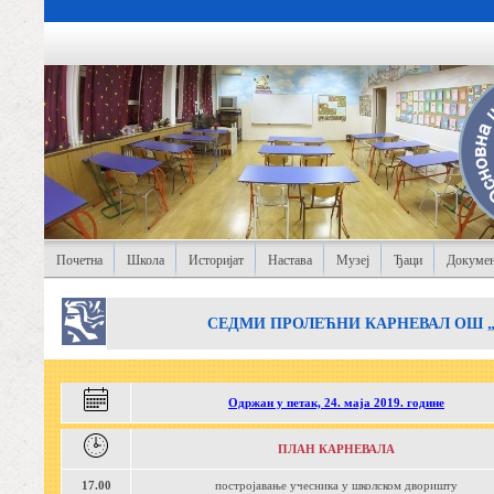
Почетна
Школа
Историјат
Настава
Музеј
Ђаци
Докумен
СЕДМИ ПРОЛЕЋНИ КАРНЕВАЛ ОШ 
Одржан у петак, 24. маја 2019. године
ПЛАН КАРНЕВАЛА
17.00
постројавање учесника у школском дворишту