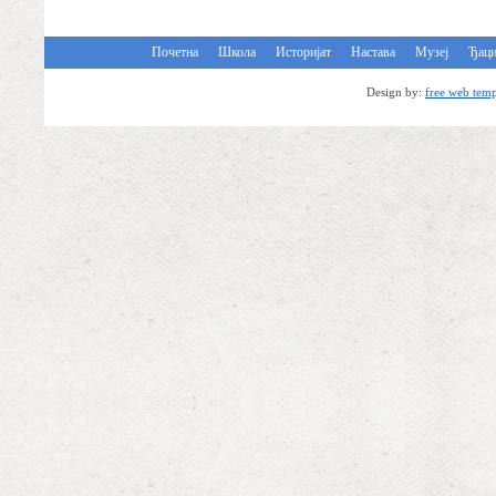
Почетна
Школа
Историјат
Настава
Музеј
Ђац
Design by:
free web temp