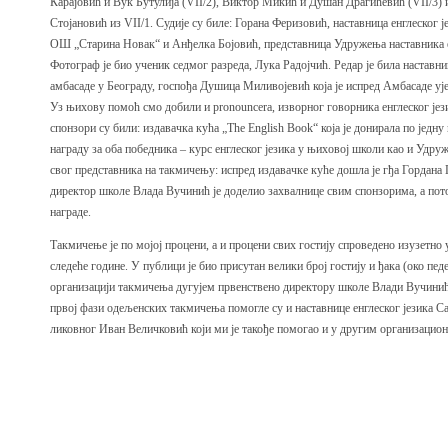
Карајовић и Вук Бутулија (VII/2), Виктор Микић и Душан Драгићевић (VII/3)
Стојановић из VII/1. Судије су биле: Горана Феризовић, наставница енглеско
ОШ „Старина Новак“ и Анђелка Бојовић, представница Удружења наставника ен
Фотограф је био ученик седмог разреда, Лука Радојчић. Редар је била настав
амбасаде у Београду, госпођа Душица Миливојевић која је испред Амбасаде уј
Уз њихову помоћ смо добили и pronouncera, изворног говорника енглеског језик
спонзори су били: издавачка кућа „The English Book“ која је донирала по једн
награду за оба победника – курс енглеског језика у њиховој школи као и Удру
свог представника на такмичењу: испред издавачке куће дошла је гђа Гордан
директор школе Влада Вучинић је доделио захвалнице свим спонзорима, а пото
награде.
Такмичење је по мојој процени, а и процени свих гостију спроведено изузетно 
следеће године. У публици је био присутан велики број гостију и ђака (око пед
организацији такмичења дугујем првенствено директору школе Влади Вучинићу 
првој фази одељенских такмичења помогле су и наставнице енглеског језика 
ликовног Иван Величковић који ми је такође помогао и у другим организацион