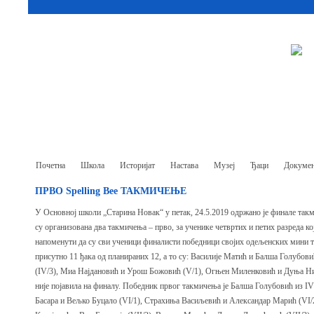
Почетна
Школа
Историјат
Настава
Музеј
Ђаци
Докумен
ПРВО Spelling Bee ТАКМИЧЕЊЕ
У Основној школи „Старина Новак“ у петак, 24.5.2019 одржано је финале такм
су организована два такмичења – прво, за ученике четвртих и петих разреда кој
напоменути да су сви ученици финалисти победници својих одељенских мини 
присутно 11 ђака од планираних 12, а то су: Василије Матић и Балша Голубо
(IV/3), Миа Најдановић и Урош Божовић (V/1), Огњен Миленковић и Дуња Ниш
није појавила на финалу. Победник првог такмичења је Балша Голубовић из IV
Басара и Вељко Буцало (VI/1), Страхиња Васиљевић и Александар Марић (VI/2