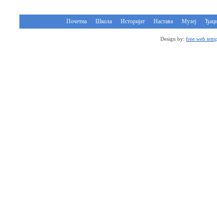
Почетна
Школа
Историјат
Настава
Музеј
Ђац
Design by:
free web temp