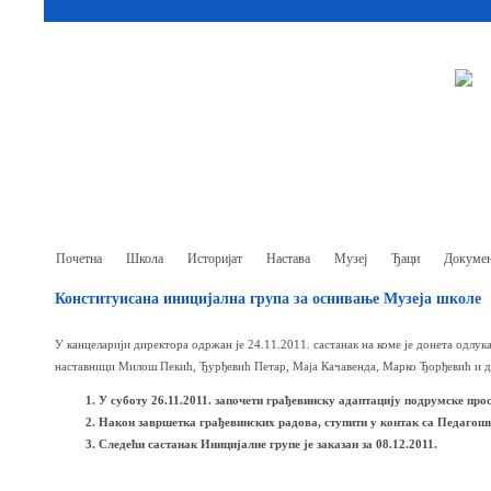
Почетна
Школа
Историјат
Настава
Музеј
Ђаци
Докумен
Конституисана иницијална група за оснивање Музеја школе
У канцеларији директора одржан је 24.11.2011. састанак на коме је донета одлу
наставници Милош Пекић, Ђурђевић Петар, Маја Качавенда, Марко Ђорђевић и ди
У суботу 26.11.2011. започети грађевинску адаптацију подрумске про
Након завршетка грађевинских радова, ступити у контак са Педагош
Следећи састанак Иницијалне групе је заказан за 08.12.2011.