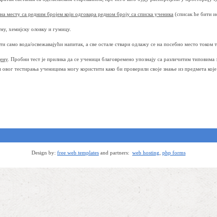
 на месту са редним бројем који одговара редном броју са списка ученика
(списак ће бити и
ну, хемијску оловку и гумицу.
и само вода/освежавајући напитак, а све остале ствари одлажу се на посебно место током т
ену
. Пробни тест је прилика да се ученици благовремено упознају са различитим типовима з
и овог тестирања ученицима могу користити како би проверили своје знање из предмета које
Design by:
free web templates
and partners:
web hosting
,
php forms