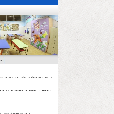
кт
ике, полагати и трећи, комбиновани тест у
ологије, историје, географије и физике.
е ће се обавити тестирање.