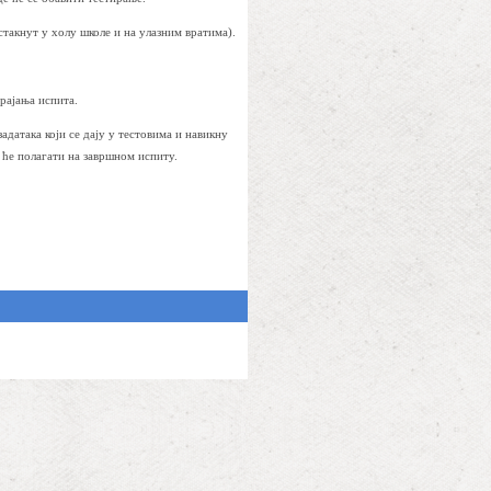
стакнут у холу школе и на улазним вратима).
рајања испита.
адатака који се дају у тестовима и навикну
 ће полагати на завршном испиту.