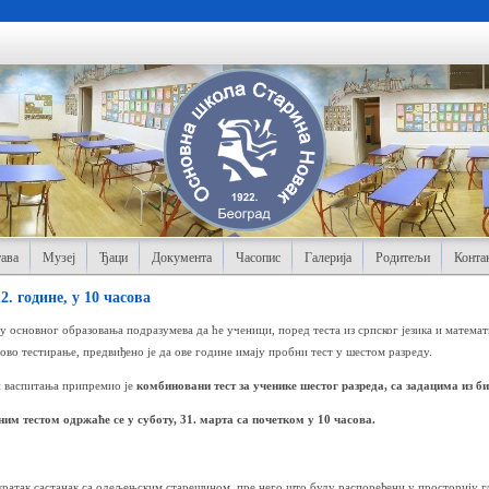
ава
Музеј
Ђаци
Документа
Часопис
Галерија
Родитељи
Конта
2. године, у 10 часова
ју основног образовања подразумева да ће ученици, поред теста из српског језика и математ
ово тестирање, предвиђено је да ове године имају пробни тест у шестом разреду.
и васпитања припремио је
комбиновани тест за ученике шестог разреда, са задацима из би
м тестом одржаће се у суботу, 31. марта са почетком у 10 часова.
 кратак састанак са одељењским старешином, пре него што буду распоређени у просторију гд