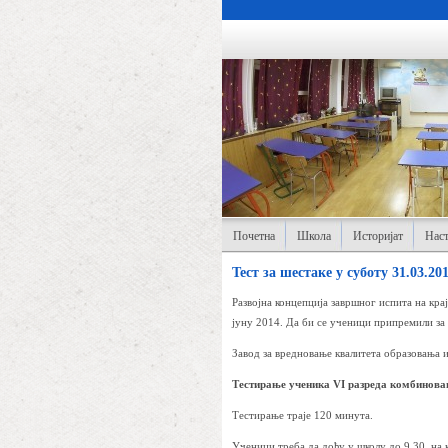
Почетна
Школа
Историјат
Наст
Тест за шестаке у суботу 31.03.201
Развојна концепција завршног испита на кра
јуну 2014. Да би се ученици припремили за 
Завод за вредновање квалитета образовања 
Тестирање ученика VI разреда комбиновани
Тестирање траје 120 минута.
Ученици треба да дођу у школу до 9.30
, на