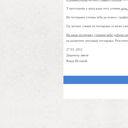
У просторији у којој ради тест, ученик
седи
На тестирање ученик теба да понесе: графит
Од личних ствари на тестирање се може унет
На овом тестирању ученици неће добити оц
на различите ситуације тестирања. Резултат
27.03..2012.
Директор школе
Влада Вучинић