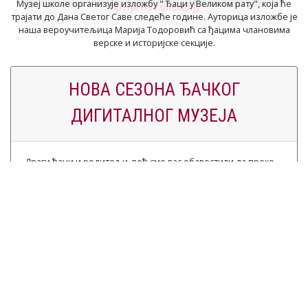
Музеј школе организује изложбу " Ђаци у Великом рату", која ће
Пређи на колекцију
трајати до Дана Светог Саве следеће године. Ауторица изложбе је
наша вероучитељица Марија Тодоровић са ђацима члановима
верске и историјске секције.
НОВА СЕЗОНА ЂАЧКОГ
ДИГИТАЛНОГ МУЗЕЈА
Драги ђаци и родитељи, већ смо вас обавестили да преко
распуста почиње поновни рад Ђачког дигиталног музеја.
Посетите странице Дигиталног музеја и обавестите се о
досадашњом раду. Позивамо вас да слободно време преко
распуста искористите и забавите се слањем фотографија
артефака ваше породичне баштине. Ђаци, на почетку
наставе у другом полугодишту (у било ком облику),
нарочито очекујемо ваше активности и то од првог до
осмог разреда!
Желимо да вам саопштимо и следеће: поред седам
колекција и збирки, покрећемо још две!