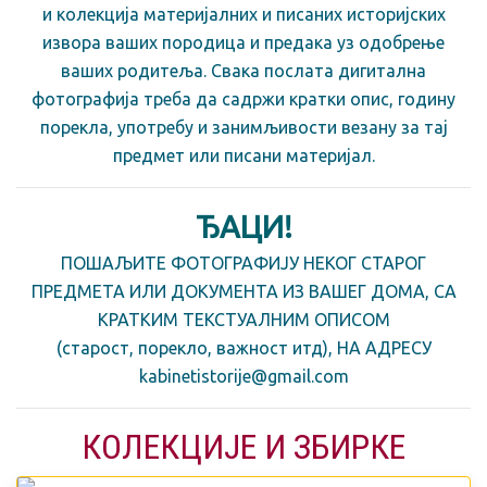
и колекција материјалних и писаних историјских
извора ваших породица и предака уз одобрење
ваших родитеља. Свака послата дигитална
фотографија треба да садржи кратки опис, годину
порекла, употребу и занимљивости везану за тај
предмет или писани материјал.
ЂАЦИ!
ПОШАЉИТЕ ФОТОГРАФИЈУ НЕКОГ СТАРОГ
ПРЕДМЕТА ИЛИ ДОКУМЕНТА ИЗ ВАШЕГ ДОМА, СА
КРАТКИМ ТЕКСТУАЛНИМ ОПИСОМ
(старост, порекло, важност итд), НА АДРЕСУ
kabinetistorije@gmail.com
КОЛЕКЦИЈЕ И ЗБИРКЕ