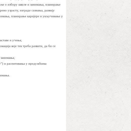
уке о избору школе и занимања, планирање
ено узрасту, изграде сазнања, развију
анимања, планирање каријере и укључивање у
аставе и учења;
ција које тек треба развити, да би се
 занимања;
е“) и распитивања у предузећима
нимања.