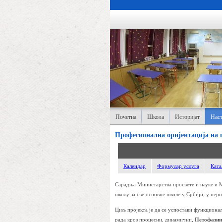
Почетна
Школа
Историјат
Наст
Професионална оријентација на 
Календар
Формулар услуга
Ката
Сарадња Министарства просвете и науке и М
школу за све основне школе у Србији, у пер
Циљ пројекта је да се успостави функциона
рада кроз процесни, динамични,
Петофазни