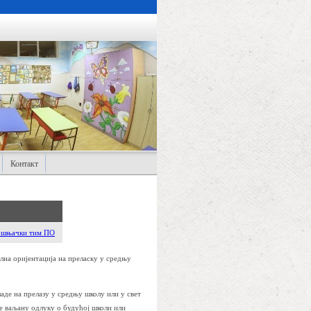
Контакт
ршњачки тим ПО
лна оријентација на преласку у средњу
аде на прелазу у средњу школу или у свет
е ваљану одлуку о будућој школи или