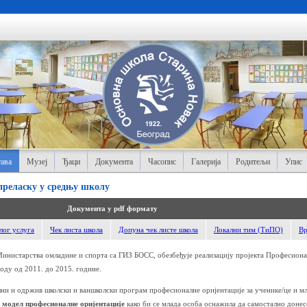
ава
Музеј
Ђаци
Документа
Часопис
Галерија
Родитељи
Упис
преласку у средњу школу
Документа у pdf формату
лог услуга
Чек листа школа
Допуна чек листе школа
Локални тим (ТиПО)
В
инистарства омладине и спорта са ГИЗ БОСС, обезбеђује реализацију пројекта Професиона
иоду од 2011. до 2015. године.
лни и одржив школски и ваншколски програм професионалне оријентације за ученике/це и мл
 модел професионалне оријентације
како би се млада особа оснажила да самостално донес