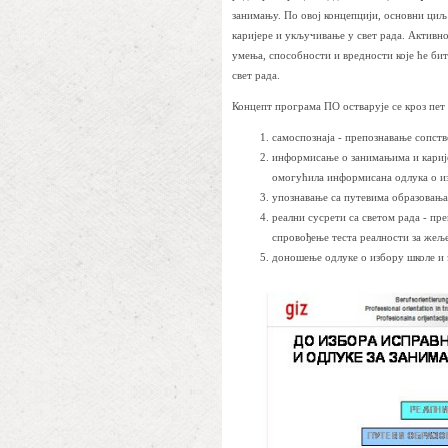
занимању. По овој концепцији, основни циљ
каријере и укључивање у свет рада. Активно
умења, способности и вредности које ће би
свет рада.
Концепт програма ПО остварује се кроз пет
самоспознаја - препознавање сопст
информисање о занимањима и карије
омогућила информисана одлука о и
упознавање са путевима образовања
реални сусрети са светом рада - пр
спровођење теста реалности за жељ
доношење одлуке о избору школе и