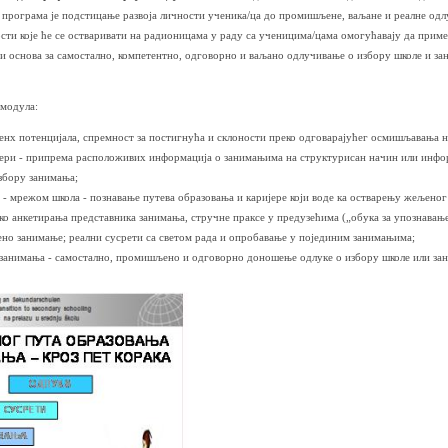
 програма је подстицање развоја личности ученика/ца до промишљене, ваљане и реалне одл
сти које ће се остваривати на радионицама у раду са ученицима/цама омогућавају да пример
ти основа за самостално, компетентно, одговорно и ваљано одлучивање о избору школе и з
 модула:
венх потенцијала, спремност за постигнућа и склоности преко одговарајућег осмишљавања н
ри - припрема расположивих информација о занимањима на структурисан начин или информа
збору занимања;
 - мрежом школа - познавање путева образовања и каријере који воде ка остварењу жељеног
еко анкетирања представника занимања, стручне праксе у предузећима („обука за упознавањ
ено занимање; реални сусрети са светом рада и опробавање у појединим занимањима;
 занимања - самостално, промишљено и одговорно доношење одлуке о избору школе или за