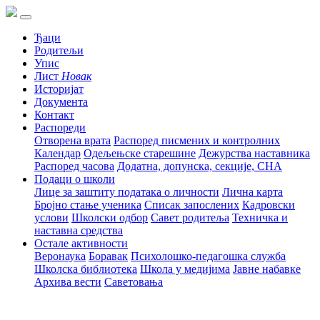
Ђаци
Родитељи
Упис
Лист
Новак
Историјат
Документа
Контакт
Распореди
Отворена врата
Распоред писмених и контролних
Календар
Одељењске старешине
Дежурства наставника
Распоред часова
Додатна, допунска, секције, СНА
Подаци о школи
Лице за заштиту података о личности
Лична карта
Бројно стање ученика
Списак запослених
Кадровски
услови
Школски одбор
Савет родитеља
Техничка и
наставна средства
Остале активности
Веронаука
Боравак
Психолошко-педагошка служба
Школска библиотека
Школа у медијима
Јавне набавке
Архива вести
Саветовања